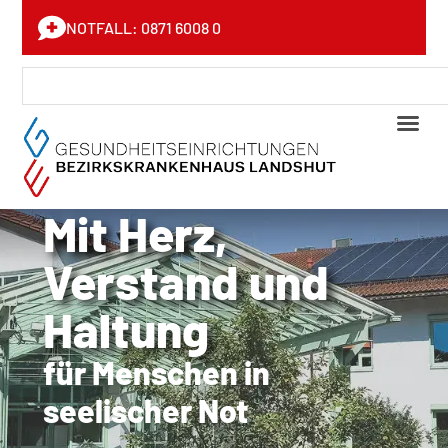
NOTFALL: 0871 6008 0
Mit Herz,
Verstand und
Haltung
für Menschen in
seeli­scher Not